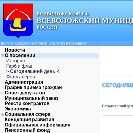
ВСЕВОЛОЖСК.047.РФ
ВСЕВОЛОЖСКИЙ МУНИЦ
РОССИЯ
НАЧАЛО
|
СДЕЛАТЬ СТАРТОВОЙ
|
ДОБАВИТЬ В ИЗБРАННОЕ
Новости
О поселении
История
Герб и флаг
>
Сегодняшний день
<
Фотогалерея
Администрация
СЕГОДНЯШ
График приема граждан
Совет депутатов
Муниципальный заказ
Реестр контрактов
Сегодняшний ден
Экономика
Социальная сфера
Концепция развития
Официальная информация
Пенсионный фонд