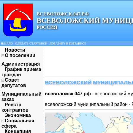
ВСЕВОЛОЖСК.047.РФ
ВСЕВОЛОЖСКИЙ МУНИЦ
РОССИЯ
НАЧАЛО
|
СДЕЛАТЬ СТАРТОВОЙ
|
ДОБАВИТЬ В ИЗБРАННОЕ
Новости
О поселении
Администрация
График приема
граждан
Совет
ВСЕВОЛОЖСКИЙ МУНИЦИПАЛЬ
депутатов
всеволожск.047.рф
- всеволожский м
Муниципальный
заказ
всеволожский муниципальный район - 
Реестр
контрактов
Экономика
Социальная
сфера
Концепция